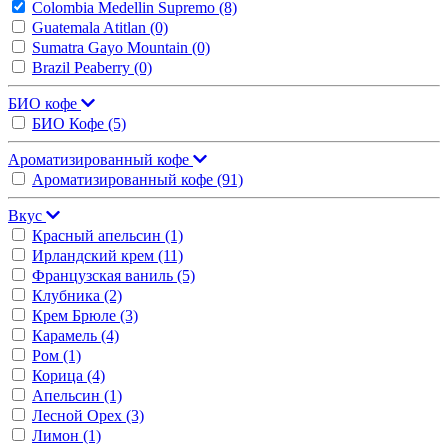
Colombia Medellin Supremo
(8)
Guatemala Atitlan
(0)
Sumatra Gayo Mountain
(0)
Brazil Peaberry
(0)
БИО кофе
БИО Кофе
(5)
Ароматизированный кофе
Ароматизированный кофе
(91)
Вкус
Красный апельсин
(1)
Ирландский крем
(11)
Французская ваниль
(5)
Клубника
(2)
Крем Брюле
(3)
Карамель
(4)
Ром
(1)
Корица
(4)
Апельсин
(1)
Лесной Орех
(3)
Лимон
(1)