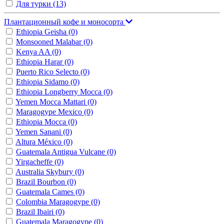
Для турки
(13)
Плантационный кофе и моносорта
Ethiopia Geisha
(0)
Monsooned Malabar
(0)
Kenya AA
(0)
Ethiopia Harar
(0)
Puerto Rico Selecto
(0)
Ethiopia Sidamo
(0)
Ethiopia Longberry Mocca
(0)
Yemen Mocca Mattari
(0)
Maragogype Mexico
(0)
Ethiopia Mocca
(0)
Yemen Sanani
(0)
Altura México
(0)
Guatemala Antigua Vulcane
(0)
Yirgacheffe
(0)
Australia Skybury
(0)
Brazil Bourbon
(0)
Guatemala Cames
(0)
Colombia Maragogype
(0)
Brazil Ibairi
(0)
Guatemala Maragogype
(0)