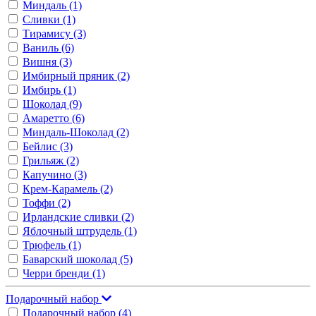
Миндаль
(1)
Сливки
(1)
Тирамису
(3)
Ваниль
(6)
Вишня
(3)
Имбирный пряник
(2)
Имбирь
(1)
Шоколад
(9)
Амаретто
(6)
Миндаль-Шоколад
(2)
Бейлис
(3)
Грильяж
(2)
Капучино
(3)
Крем-Карамель
(2)
Тоффи
(2)
Ирландские сливки
(2)
Яблочный штрудель
(1)
Трюфель
(1)
Баварский шоколад
(5)
Черри бренди
(1)
Подарочный набор
Подарочный набор
(4)