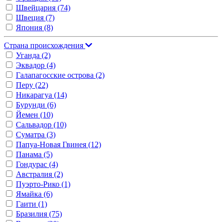
Швейцария
(74)
Швеция
(7)
Япония
(8)
Страна происхождения
Уганда
(2)
Эквадор
(4)
Галапагосские острова
(2)
Перу
(22)
Никарагуа
(14)
Бурунди
(6)
Йемен
(10)
Сальвадор
(10)
Суматра
(3)
Папуа-Новая Гвинея
(12)
Панама
(5)
Гондурас
(4)
Австралия
(2)
Пуэрто-Рико
(1)
Ямайка
(6)
Гаити
(1)
Бразилия
(75)