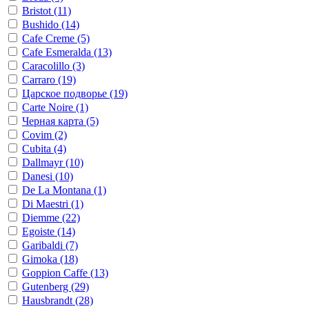
Bristot
(11)
Bushido
(14)
Cafe Creme
(5)
Cafe Esmeralda
(13)
Caracolillo
(3)
Carraro
(19)
Царское подворье
(19)
Carte Noire
(1)
Черная карта
(5)
Covim
(2)
Cubita
(4)
Dallmayr
(10)
Danesi
(10)
De La Montana
(1)
Di Maestri
(1)
Diemme
(22)
Egoiste
(14)
Garibaldi
(7)
Gimoka
(18)
Goppion Caffe
(13)
Gutenberg
(29)
Hausbrandt
(28)