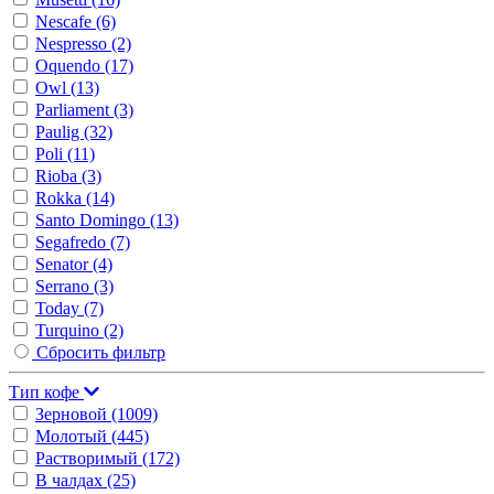
Nescafe
(6)
Nespresso
(2)
Oquendo
(17)
Owl
(13)
Parliament
(3)
Paulig
(32)
Poli
(11)
Rioba
(3)
Rokka
(14)
Santo Domingo
(13)
Segafredo
(7)
Senator
(4)
Serrano
(3)
Today
(7)
Turquino
(2)
Сбросить фильтр
Тип кофе
Зерновой
(1009)
Молотый
(445)
Растворимый
(172)
В чалдах
(25)