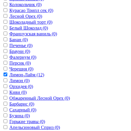
Колокольчик
(0)
Курасао Трипл сек
(0)
Лесной Орех
(0)
Шоколадный торт
(0)
Белый Шоколад
(0)
Французская ваниль
(0)
Банан
(0)
Печенье
(0)
Брауни
(0)
Фалернум
(0)
Персик
(0)
Черешня
(0)
Лимон-Лайм
(12)
Лимон
(0)
Орхидея
(0)
Киви
(0)
Обжаренный Лесной Орех
(0)
Барбарис
(0)
Сахарный
(0)
Бузина
(0)
Горькие травы
(0)
Апельсиновый Сприз
(0)