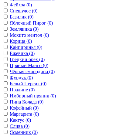
Фейхоа
(0)
Спешулос
(0)
Базилик
(0)
Яблочный Пирог
(0)
Земляника
(0)
Мохито ментол
(0)
Корица
(0)
Кайпиринья
(0)
Ежевика
(0)
Грецкий орех
(0)
Пряный Манго
(0)
Чёрная смородина
(0)
Фундук
(0)
Белый Персик
(0)
Пралине
(0)
Имбирный пряник
(0)
Пина Колада
(0)
Кофейный
(0)
Маргарита
(0)
Кактус
(0)
Слива
(0)
Ясменник
(0)