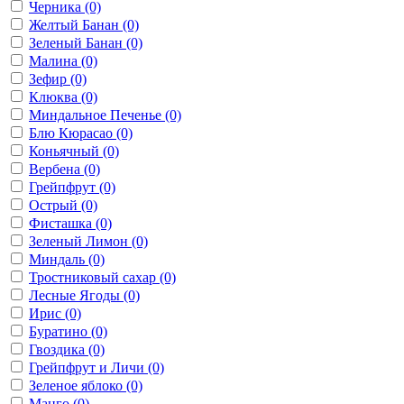
Черника
(0)
Желтый Банан
(0)
Зеленый Банан
(0)
Малина
(0)
Зефир
(0)
Клюква
(0)
Миндальное Печенье
(0)
Блю Кюрасао
(0)
Коньячный
(0)
Вербена
(0)
Грейпфрут
(0)
Острый
(0)
Фисташка
(0)
Зеленый Лимон
(0)
Миндаль
(0)
Тростниковый сахар
(0)
Лесные Ягоды
(0)
Ирис
(0)
Буратино
(0)
Гвоздика
(0)
Грейпфрут и Личи
(0)
Зеленое яблоко
(0)
Манго
(0)