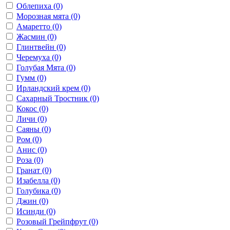
Облепиха
(0)
Морозная мята
(0)
Амаретто
(0)
Жасмин
(0)
Глинтвейн
(0)
Черемуха
(0)
Голубая Мята
(0)
Гумм
(0)
Ирландский крем
(0)
Сахарный Тростник
(0)
Кокос
(0)
Личи
(0)
Саяны
(0)
Ром
(0)
Анис
(0)
Роза
(0)
Гранат
(0)
Изабелла
(0)
Голубика
(0)
Джин
(0)
Исинди
(0)
Розовый Грейпфрут
(0)