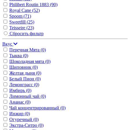
Philibert Routin 1883
(90)
Royal Cane
(52)
Spoom
(71)
Sweetfill
(25)
Teisseire
(23)
Сбросить фильтр
Вкус
Перечная Мята
(0)
Тыква
(0)
Шоколадная мята
(0)
Шиповник
(0)
Желтая дыня
(0)
Белый Пион
(0)
Лемонграсс
(0)
Имбирь
(0)
Лимонный чай
(0)
Ананас
(0)
Чай концентрированный
(0)
Инжир
(0)
Огуречный
(0)
Экстра-Ситро
(0)