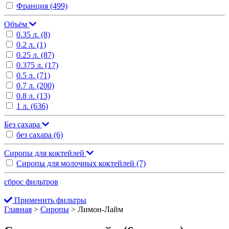
Франция
(499)
Объём
0.35 л.
(8)
0.2 л.
(1)
0.25 л.
(87)
0.375 л.
(17)
0.5 л.
(71)
0.7 л.
(200)
0.8 л.
(13)
1 л.
(636)
Без сахара
без сахара
(6)
Сиропы для коктейлей
Сиропы для молочных коктейлей
(7)
сброс фильтров
Применить фильтры
Главная
>
Сиропы
>
Лимон-Лайм