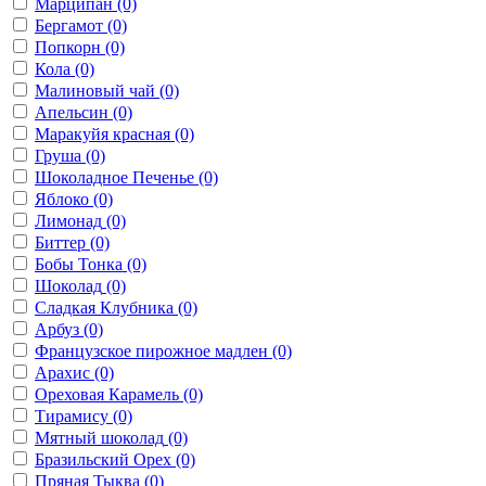
Марципан
(0)
Бергамот
(0)
Попкорн
(0)
Кола
(0)
Малиновый чай
(0)
Апельсин
(0)
Маракуйя красная
(0)
Груша
(0)
Шоколадное Печенье
(0)
Яблоко
(0)
Лимонад
(0)
Биттер
(0)
Бобы Тонка
(0)
Шоколад
(0)
Сладкая Клубника
(0)
Арбуз
(0)
Французское пирожное мадлен
(0)
Арахис
(0)
Ореховая Карамель
(0)
Тирамису
(0)
Мятный шоколад
(0)
Бразильский Орех
(0)
Пряная Тыква
(0)