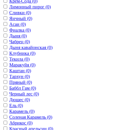
Крем-Сода
(0)
Лимонный пирог
(0)
Сливки
(0)
Яичный
(0)
Асаи
(0)
Фиалка
(0)
Дыня
(0)
Чабрец
(0)
Дыня кавайонская
(0)
Клубника
(0)
Текила
(0)
Маракуйя
(0)
Каштан
(0)
Тархун
(0)
Пряный
(0)
Баббл Гам
(0)
Черный лес
(0)
Дюшес
(0)
Ель
(0)
Карамель
(0)
Соленая Карамель
(0)
Абрикос
(0)
Красный апельсин
(0)