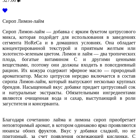
527.00
Сироп Лимон-лайм
Сироп Лимон-лайм — добавка с ярким букетом цитрусового
микса, которая подойдет для использования в заведениях
сегмента HoReCa и в домашних условиях. Она обладает
концентрированной текстурой и приятным желтым или
золотисто-зеленым цветом. Лимон и лайм — два тропических
плода, богатые витамином С и другими ценными
веществами, поэтому они должны входить в повседневный
рацион. Их кожура содержит эфирное масло — природный
ароматизатор. Масло цитрусов нередко включается в состав
сиропа Лимон-лайм, который выпускают несколько крупных
брендов. Насыщенный вкус добавке придает цитрусовый сок
и натуральные экстракты. Обязательными ингредиентами
являются очищенная вода и сахар, выступающий в роли
загустителя и консерванта.
Благодаря сочетанию лайма и лимона сироп приобретает
неповторимый аромат, в котором одинаково ярко проявляются
нюансы обоих фруктов. Вкус у добавки сладкий, но не
приторный, за счет появления освежающей кислинки. С