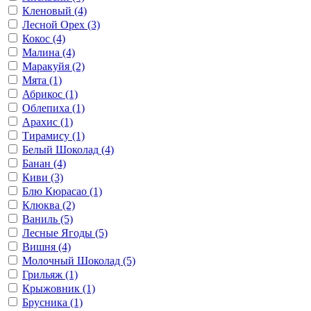
Кленовый
(4)
Лесной Орех
(3)
Кокос
(4)
Малина
(4)
Маракуйя
(2)
Мята
(1)
Абрикос
(1)
Облепиха
(1)
Арахис
(1)
Тирамису
(1)
Белый Шоколад
(4)
Банан
(4)
Киви
(3)
Блю Кюрасао
(1)
Клюква
(2)
Ваниль
(5)
Лесные Ягоды
(5)
Вишня
(4)
Молочный Шоколад
(5)
Грильяж
(1)
Крыжовник
(1)
Брусника
(1)