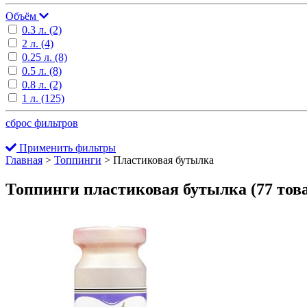
Объём
0.3 л.
(2)
2 л.
(4)
0.25 л.
(8)
0.5 л.
(8)
0.8 л.
(2)
1 л.
(125)
сброс фильтров
Применить фильтры
Главная
>
Топпинги
>
Пластиковая бутылка
Топпинги пластиковая бутылка
(77 тов