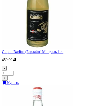
Сироп Barline (Барлайн) Миндаль 1 л.
459.00
-
+
Купить