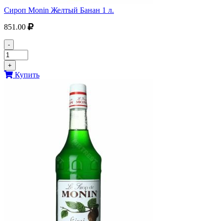
Сироп Monin Желтый Банан 1 л.
851.00
-
+
Купить