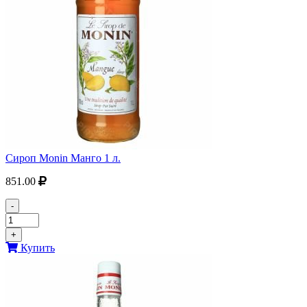
Сироп Monin Манго 1 л.
851.00
-
+
Купить