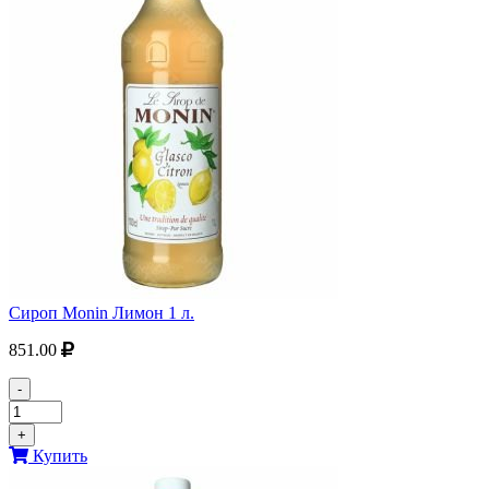
Сироп Monin Лимон 1 л.
851.00
-
+
Купить