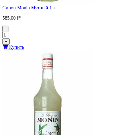
Сироп Monin Мятный 1 л.
585.00
-
+
Купить