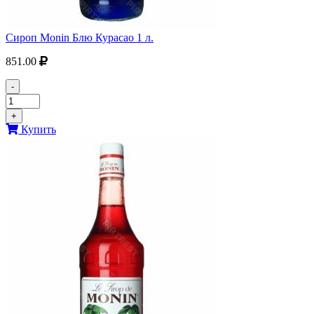
Сироп Monin Блю Курасао 1 л.
851.00
-
+
Купить