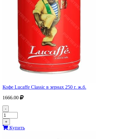
Кофе Lucaffe Classic в зернах 250 г. ж.б.
1666.00
-
+
Купить