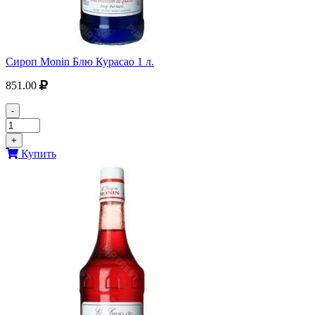
Сироп Monin Блю Курасао 1 л.
851.00
-
+
Купить