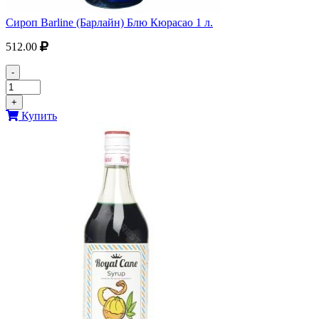
Сироп Barline (Барлайн) Блю Кюрасао 1 л.
512.00
-
+
Купить