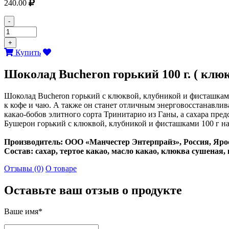
240.00
-
+
Купить
Шоколад Bucheron горький 100 г. ( клю
Шоколад Bucheron горький с клюквой, клубникой и фисташками
к кофе и чаю. А также он станет отличным энерговосстанавли
какао-бобов элитного сорта Тринитарио из Ганы, а сахара пред
Бушерон горький с клюквой, клубникой и фисташками 100 г н
Производитель: ООО «Манчестер Энтерпрайз», Россия, Яро
Состав: сахар, тертое какао, масло какао, клюква сушеная
Отзывы (0)
О товаре
Оставьте ваш отзыв о продукте
Ваше имя*