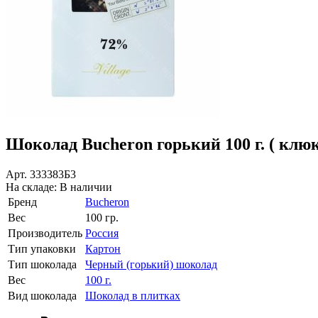
Шоколад Bucheron горький 100 г. ( клю
Арт.
333383Б3
На складе:
В наличии
Бренд
Buсheron
Вес
100 гр.
Производитель
Россия
Тип упаковки
Картон
Тип шоколада
Черный (горький) шоколад
Вес
100 г.
Вид шоколада
Шоколад в плитках