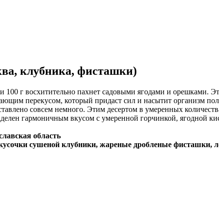
ква, клубника, фисташки)
 100 г восхитительно пахнет садовыми ягодами и орешками. Это
вающим перекусом, который придаст сил и насытит организм по
ставлено совсем немного. Этим десертом в умеренных количества
аделен гармоничным вкусом с умеренной горчинкой, ягодной к
славская область
, кусочки сушеной клубники, жареные дробленые фисташки, л