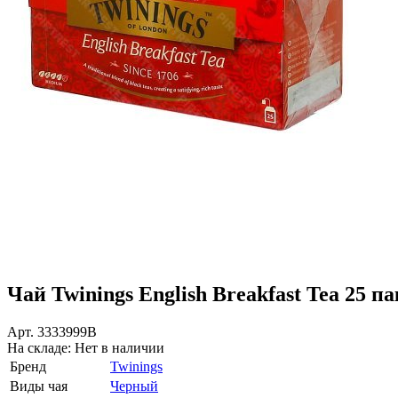
Чай Twinings English Breakfast Tea 25 пак.
Арт.
3333999В
На складе:
Нет в наличии
Бренд
Twinings
Виды чая
Черный