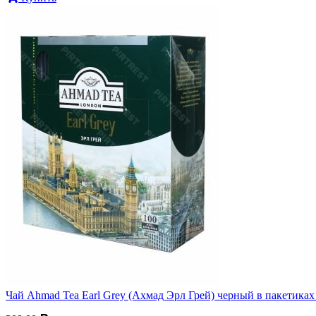
Чай Ahmad Tea Earl Grey (Ахмад Эрл Грей) черный в пакетиках 1