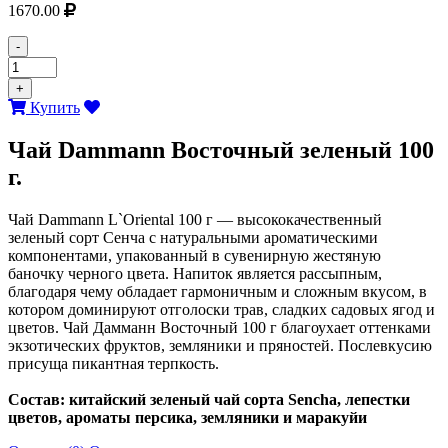
1670.00
-
+
Купить
Чай Dammann Восточный зеленый 100
г.
Чай Dammann L`Oriental 100 г — высококачественный
зеленый сорт Сенча с натуральными ароматическими
компонентами, упакованный в сувенирную жестяную
баночку черного цвета. Напиток является рассыпным,
благодаря чему обладает гармоничным и сложным вкусом, в
котором доминируют отголоски трав, сладких садовых ягод и
цветов. Чай Дамманн Восточный 100 г благоухает оттенками
экзотических фруктов, земляники и пряностей. Послевкусию
присуща пикантная терпкость.
Состав: китайский зеленый чай сорта Sencha, лепестки
цветов, ароматы персика, земляники и маракуйи