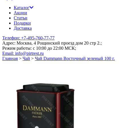
Каталог
Акции
Статьи
Подарки
Доставка
Телефон: +7-495-760-77-77
Адрес: Москва, 4 Рощинский проезд дом 20 стр 2.;
Режим работы: c 10:00 до 22:00 МСК;
Email: info@pirtrest.ru
Главная
>
Чай
>
Чай Dammann Восточный зеленый 100 г.