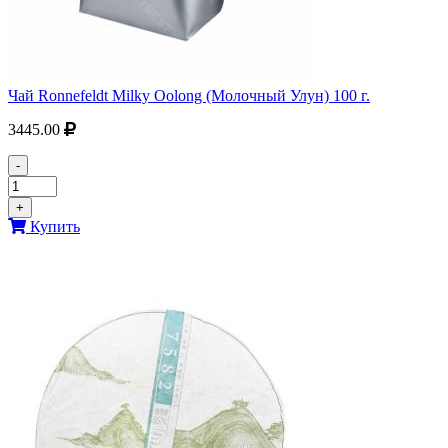
Чай Ronnefeldt Milky Oolong (Молочный Улун) 100 г.
3445.00
-
+
Купить