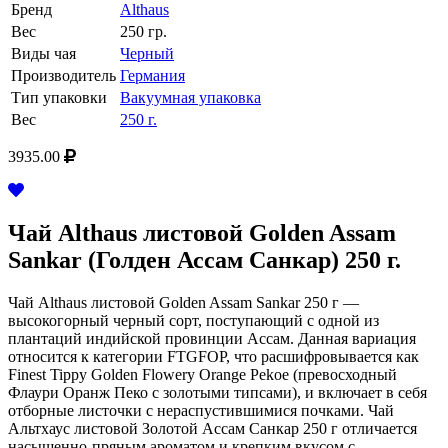
Бренд
Althaus
Вес
250 гр.
Виды чая
Черный
Производитель
Германия
Тип упаковки
Вакуумная упаковка
Вес
250 г.
3935.00
Чай Althaus листовой Golden Assam
Sankar (Голден Ассам Санкар) 250 г.
Чай Althaus листовой Golden Assam Sankar 250 г —
высокогорный черный сорт, поступающий с одной из
плантаций индийской провинции Ассам. Данная вариация
относится к категории FTGFOP, что расшифровывается как
Finest Tippy Golden Flowery Orange Pekoe (превосходный
Флаури Оранж Пеко с золотыми типсами), и включает в себя
отборные листочки с нераспустившимися почками. Чай
Альтхаус листовой Золотой Ассам Санкар 250 г отличается
насыщенно-пряным ароматом и крепким вкусом с