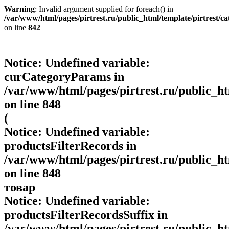
Warning
: Invalid argument supplied for foreach() in
/var/www/html/pages/pirtrest.ru/public_html/template/pirtrest/cat
on line
842
Notice
: Undefined variable:
curCategoryParams in
/var/www/html/pages/pirtrest.ru/public_htm
on line
848
(
Notice
: Undefined variable:
productsFilterRecords in
/var/www/html/pages/pirtrest.ru/public_htm
on line
848
товар
Notice
: Undefined variable:
productsFilterRecordsSuffix in
/var/www/html/pages/pirtrest.ru/public_htm