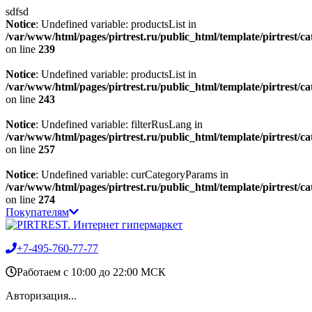
sdfsd
Notice
: Undefined variable: productsList in
/var/www/html/pages/pirtrest.ru/public_html/template/pirtrest/cat
on line
239
Notice
: Undefined variable: productsList in
/var/www/html/pages/pirtrest.ru/public_html/template/pirtrest/cat
on line
243
Notice
: Undefined variable: filterRusLang in
/var/www/html/pages/pirtrest.ru/public_html/template/pirtrest/cat
on line
257
Notice
: Undefined variable: curCategoryParams in
/var/www/html/pages/pirtrest.ru/public_html/template/pirtrest/cat
on line
274
Покупателям
+7-495-760-77-77
Работаем c 10:00 до 22:00 МСК
Авторизация...