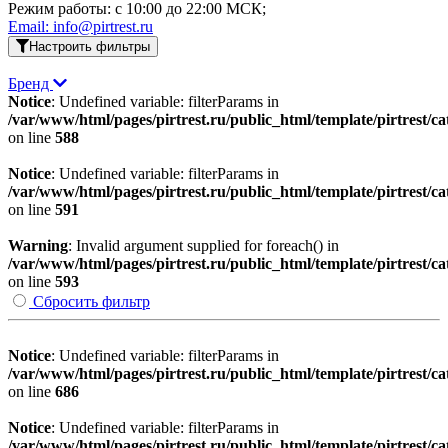
Режим работы: c 10:00 до 22:00 МСК;
Email: info@pirtrest.ru
Настроить фильтры
Бренд
Notice
: Undefined variable: filterParams in
/var/www/html/pages/pirtrest.ru/public_html/template/pirtrest/cat
on line
588
Notice
: Undefined variable: filterParams in
/var/www/html/pages/pirtrest.ru/public_html/template/pirtrest/cat
on line
591
Warning
: Invalid argument supplied for foreach() in
/var/www/html/pages/pirtrest.ru/public_html/template/pirtrest/cat
on line
593
Сбросить фильтр
Notice
: Undefined variable: filterParams in
/var/www/html/pages/pirtrest.ru/public_html/template/pirtrest/cat
on line
686
Notice
: Undefined variable: filterParams in
/var/www/html/pages/pirtrest.ru/public_html/template/pirtrest/cat