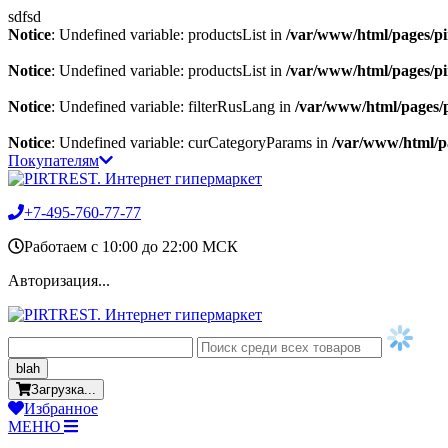
sdfsd
Notice
: Undefined variable: productsList in
/var/www/html/pages/pirt
Notice
: Undefined variable: productsList in
/var/www/html/pages/pirt
Notice
: Undefined variable: filterRusLang in
/var/www/html/pages/pi
Notice
: Undefined variable: curCategoryParams in
/var/www/html/pag
Покупателям
+7-495-760-77-77
Работаем c 10:00 до 22:00 МСК
Авторизация...
blah
Загрузка...
Избранное
МЕНЮ