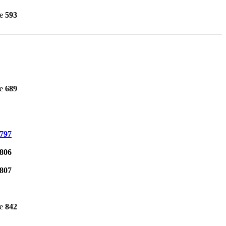
ne
593
ne
689
797
806
807
ne
842