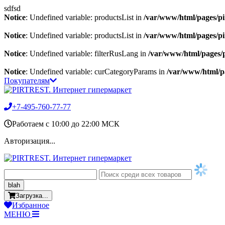
sdfsd
Notice
: Undefined variable: productsList in
/var/www/html/pages/pirt
Notice
: Undefined variable: productsList in
/var/www/html/pages/pirt
Notice
: Undefined variable: filterRusLang in
/var/www/html/pages/pi
Notice
: Undefined variable: curCategoryParams in
/var/www/html/pag
Покупателям
+7-495-760-77-77
Работаем c 10:00 до 22:00 МСК
Авторизация...
blah
Загрузка...
Избранное
МЕНЮ