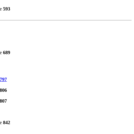
ne
593
ne
689
797
806
807
ne
842