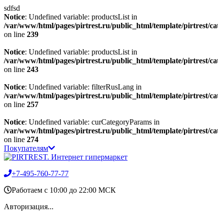
sdfsd
Notice
: Undefined variable: productsList in
/var/www/html/pages/pirtrest.ru/public_html/template/pirtrest/cat
on line
239
Notice
: Undefined variable: productsList in
/var/www/html/pages/pirtrest.ru/public_html/template/pirtrest/cat
on line
243
Notice
: Undefined variable: filterRusLang in
/var/www/html/pages/pirtrest.ru/public_html/template/pirtrest/cat
on line
257
Notice
: Undefined variable: curCategoryParams in
/var/www/html/pages/pirtrest.ru/public_html/template/pirtrest/cat
on line
274
Покупателям
+7-495-760-77-77
Работаем c 10:00 до 22:00 МСК
Авторизация...