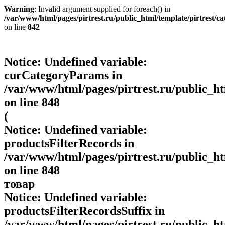
Warning
: Invalid argument supplied for foreach() in
/var/www/html/pages/pirtrest.ru/public_html/template/pirtrest/cat
on line
842
Notice
: Undefined variable:
curCategoryParams in
/var/www/html/pages/pirtrest.ru/public_htm
on line
848
(
Notice
: Undefined variable:
productsFilterRecords in
/var/www/html/pages/pirtrest.ru/public_htm
on line
848
товар
Notice
: Undefined variable:
productsFilterRecordsSuffix in
/var/www/html/pages/pirtrest.ru/public_htm