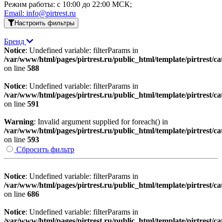
Режим работы: c 10:00 до 22:00 МСК;
Email: info@pirtrest.ru
Настроить фильтры
Бренд
Notice
: Undefined variable: filterParams in
/var/www/html/pages/pirtrest.ru/public_html/template/pirtrest/cat
on line
588
Notice
: Undefined variable: filterParams in
/var/www/html/pages/pirtrest.ru/public_html/template/pirtrest/cat
on line
591
Warning
: Invalid argument supplied for foreach() in
/var/www/html/pages/pirtrest.ru/public_html/template/pirtrest/cat
on line
593
Сбросить фильтр
Notice
: Undefined variable: filterParams in
/var/www/html/pages/pirtrest.ru/public_html/template/pirtrest/cat
on line
686
Notice
: Undefined variable: filterParams in
/var/www/html/pages/pirtrest.ru/public_html/template/pirtrest/cat