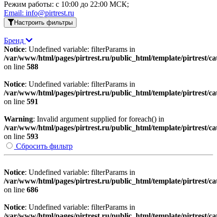
Режим работы: c 10:00 до 22:00 МСК;
Email: info@pirtrest.ru
Настроить фильтры
Бренд
Notice
: Undefined variable: filterParams in
/var/www/html/pages/pirtrest.ru/public_html/template/pirtrest/cat
on line
588
Notice
: Undefined variable: filterParams in
/var/www/html/pages/pirtrest.ru/public_html/template/pirtrest/cat
on line
591
Warning
: Invalid argument supplied for foreach() in
/var/www/html/pages/pirtrest.ru/public_html/template/pirtrest/cat
on line
593
Сбросить фильтр
Notice
: Undefined variable: filterParams in
/var/www/html/pages/pirtrest.ru/public_html/template/pirtrest/cat
on line
686
Notice
: Undefined variable: filterParams in
/var/www/html/pages/pirtrest.ru/public_html/template/pirtrest/cat