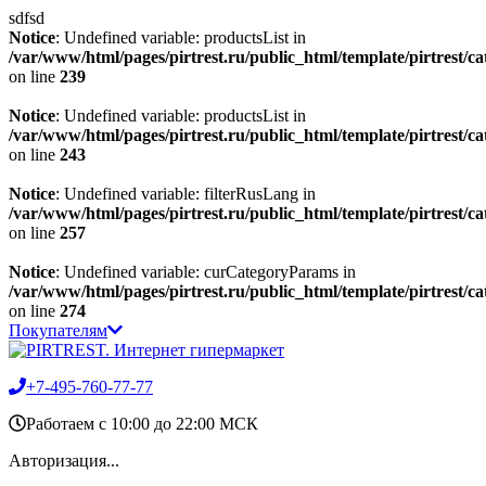
sdfsd
Notice
: Undefined variable: productsList in
/var/www/html/pages/pirtrest.ru/public_html/template/pirtrest/cat
on line
239
Notice
: Undefined variable: productsList in
/var/www/html/pages/pirtrest.ru/public_html/template/pirtrest/cat
on line
243
Notice
: Undefined variable: filterRusLang in
/var/www/html/pages/pirtrest.ru/public_html/template/pirtrest/cat
on line
257
Notice
: Undefined variable: curCategoryParams in
/var/www/html/pages/pirtrest.ru/public_html/template/pirtrest/cat
on line
274
Покупателям
+7-495-760-77-77
Работаем c 10:00 до 22:00 МСК
Авторизация...