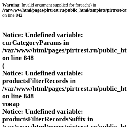
Warning
: Invalid argument supplied for foreach() in
/var/www/html/pages/pirtrest.ru/public_html/template/pirtrest/cat
on line
842
Notice
: Undefined variable:
curCategoryParams in
/var/www/html/pages/pirtrest.ru/public_htm
on line
848
(
Notice
: Undefined variable:
productsFilterRecords in
/var/www/html/pages/pirtrest.ru/public_htm
on line
848
товар
Notice
: Undefined variable:
productsFilterRecordsSuffix in
/var/www/html/pages/pirtrest.ru/public_htm