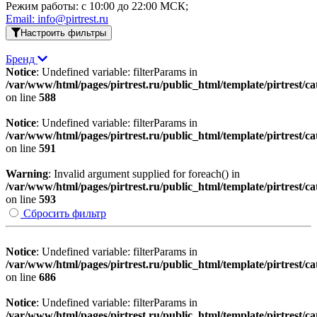
Режим работы: c 10:00 до 22:00 МСК;
Email: info@pirtrest.ru
Настроить фильтры
Бренд
Notice
: Undefined variable: filterParams in
/var/www/html/pages/pirtrest.ru/public_html/template/pirtrest/cat
on line
588
Notice
: Undefined variable: filterParams in
/var/www/html/pages/pirtrest.ru/public_html/template/pirtrest/cat
on line
591
Warning
: Invalid argument supplied for foreach() in
/var/www/html/pages/pirtrest.ru/public_html/template/pirtrest/cat
on line
593
Сбросить фильтр
Notice
: Undefined variable: filterParams in
/var/www/html/pages/pirtrest.ru/public_html/template/pirtrest/cat
on line
686
Notice
: Undefined variable: filterParams in
/var/www/html/pages/pirtrest.ru/public_html/template/pirtrest/cat