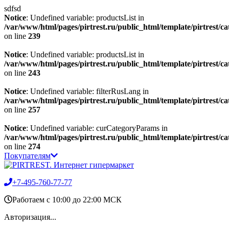
sdfsd
Notice
: Undefined variable: productsList in
/var/www/html/pages/pirtrest.ru/public_html/template/pirtrest/cat
on line
239
Notice
: Undefined variable: productsList in
/var/www/html/pages/pirtrest.ru/public_html/template/pirtrest/cat
on line
243
Notice
: Undefined variable: filterRusLang in
/var/www/html/pages/pirtrest.ru/public_html/template/pirtrest/cat
on line
257
Notice
: Undefined variable: curCategoryParams in
/var/www/html/pages/pirtrest.ru/public_html/template/pirtrest/cat
on line
274
Покупателям
+7-495-760-77-77
Работаем c 10:00 до 22:00 МСК
Авторизация...