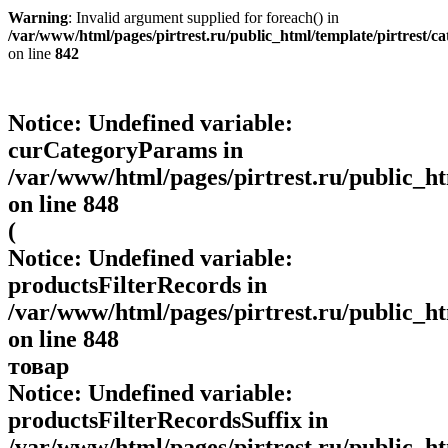
Warning
: Invalid argument supplied for foreach() in
/var/www/html/pages/pirtrest.ru/public_html/template/pirtrest/cat
on line
842
Notice
: Undefined variable:
curCategoryParams in
/var/www/html/pages/pirtrest.ru/public_htm
on line
848
(
Notice
: Undefined variable:
productsFilterRecords in
/var/www/html/pages/pirtrest.ru/public_htm
on line
848
товар
Notice
: Undefined variable:
productsFilterRecordsSuffix in
/var/www/html/pages/pirtrest.ru/public_htm