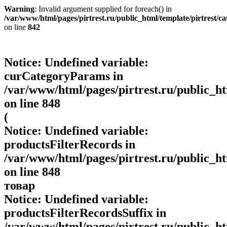
Warning
: Invalid argument supplied for foreach() in
/var/www/html/pages/pirtrest.ru/public_html/template/pirtrest/cat
on line
842
Notice
: Undefined variable:
curCategoryParams in
/var/www/html/pages/pirtrest.ru/public_htm
on line
848
(
Notice
: Undefined variable:
productsFilterRecords in
/var/www/html/pages/pirtrest.ru/public_htm
on line
848
товар
Notice
: Undefined variable:
productsFilterRecordsSuffix in
/var/www/html/pages/pirtrest.ru/public_htm