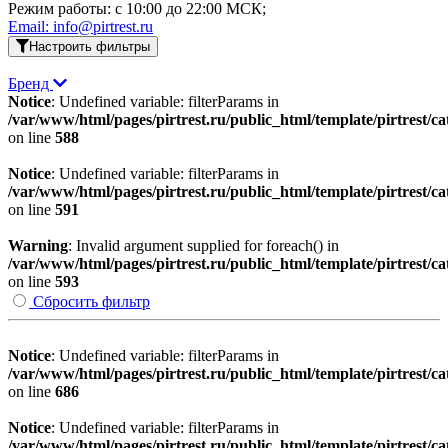
Режим работы: c 10:00 до 22:00 МСК;
Email: info@pirtrest.ru
Настроить фильтры
Бренд
Notice
: Undefined variable: filterParams in
/var/www/html/pages/pirtrest.ru/public_html/template/pirtrest/cat
on line
588
Notice
: Undefined variable: filterParams in
/var/www/html/pages/pirtrest.ru/public_html/template/pirtrest/cat
on line
591
Warning
: Invalid argument supplied for foreach() in
/var/www/html/pages/pirtrest.ru/public_html/template/pirtrest/cat
on line
593
Сбросить фильтр
Notice
: Undefined variable: filterParams in
/var/www/html/pages/pirtrest.ru/public_html/template/pirtrest/cat
on line
686
Notice
: Undefined variable: filterParams in
/var/www/html/pages/pirtrest.ru/public_html/template/pirtrest/cat