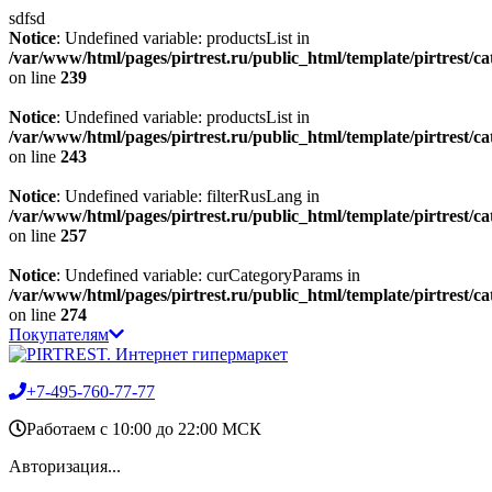
sdfsd
Notice
: Undefined variable: productsList in
/var/www/html/pages/pirtrest.ru/public_html/template/pirtrest/cat
on line
239
Notice
: Undefined variable: productsList in
/var/www/html/pages/pirtrest.ru/public_html/template/pirtrest/cat
on line
243
Notice
: Undefined variable: filterRusLang in
/var/www/html/pages/pirtrest.ru/public_html/template/pirtrest/cat
on line
257
Notice
: Undefined variable: curCategoryParams in
/var/www/html/pages/pirtrest.ru/public_html/template/pirtrest/cat
on line
274
Покупателям
+7-495-760-77-77
Работаем c 10:00 до 22:00 МСК
Авторизация...