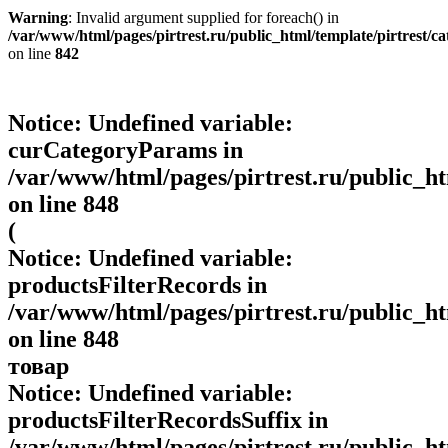
Warning
: Invalid argument supplied for foreach() in
/var/www/html/pages/pirtrest.ru/public_html/template/pirtrest/cat
on line
842
Notice
: Undefined variable:
curCategoryParams in
/var/www/html/pages/pirtrest.ru/public_htm
on line
848
(
Notice
: Undefined variable:
productsFilterRecords in
/var/www/html/pages/pirtrest.ru/public_htm
on line
848
товар
Notice
: Undefined variable:
productsFilterRecordsSuffix in
/var/www/html/pages/pirtrest.ru/public_htm