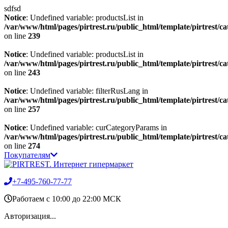
sdfsd
Notice
: Undefined variable: productsList in
/var/www/html/pages/pirtrest.ru/public_html/template/pirtrest/cat
on line
239
Notice
: Undefined variable: productsList in
/var/www/html/pages/pirtrest.ru/public_html/template/pirtrest/cat
on line
243
Notice
: Undefined variable: filterRusLang in
/var/www/html/pages/pirtrest.ru/public_html/template/pirtrest/cat
on line
257
Notice
: Undefined variable: curCategoryParams in
/var/www/html/pages/pirtrest.ru/public_html/template/pirtrest/cat
on line
274
Покупателям
+7-495-760-77-77
Работаем c 10:00 до 22:00 МСК
Авторизация...