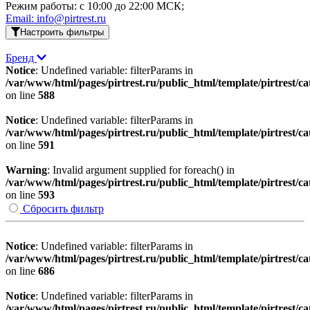
Режим работы: c 10:00 до 22:00 МСК;
Email: info@pirtrest.ru
Настроить фильтры
Бренд
Notice
: Undefined variable: filterParams in
/var/www/html/pages/pirtrest.ru/public_html/template/pirtrest/cat
on line
588
Notice
: Undefined variable: filterParams in
/var/www/html/pages/pirtrest.ru/public_html/template/pirtrest/cat
on line
591
Warning
: Invalid argument supplied for foreach() in
/var/www/html/pages/pirtrest.ru/public_html/template/pirtrest/cat
on line
593
Сбросить фильтр
Notice
: Undefined variable: filterParams in
/var/www/html/pages/pirtrest.ru/public_html/template/pirtrest/cat
on line
686
Notice
: Undefined variable: filterParams in
/var/www/html/pages/pirtrest.ru/public_html/template/pirtrest/cat