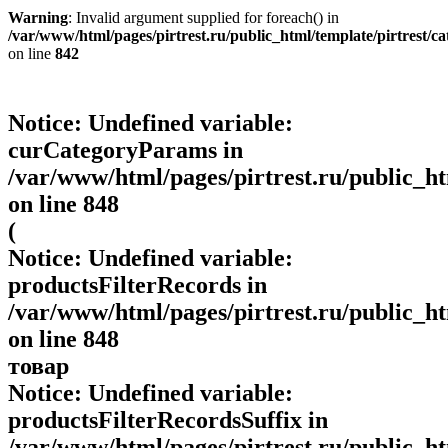
Warning
: Invalid argument supplied for foreach() in
/var/www/html/pages/pirtrest.ru/public_html/template/pirtrest/cat
on line
842
Notice
: Undefined variable:
curCategoryParams in
/var/www/html/pages/pirtrest.ru/public_htm
on line
848
(
Notice
: Undefined variable:
productsFilterRecords in
/var/www/html/pages/pirtrest.ru/public_htm
on line
848
товар
Notice
: Undefined variable:
productsFilterRecordsSuffix in
/var/www/html/pages/pirtrest.ru/public_htm