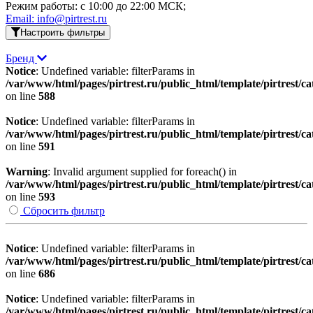
Режим работы: c 10:00 до 22:00 МСК;
Email: info@pirtrest.ru
Настроить фильтры
Бренд
Notice
: Undefined variable: filterParams in
/var/www/html/pages/pirtrest.ru/public_html/template/pirtrest/cat
on line
588
Notice
: Undefined variable: filterParams in
/var/www/html/pages/pirtrest.ru/public_html/template/pirtrest/cat
on line
591
Warning
: Invalid argument supplied for foreach() in
/var/www/html/pages/pirtrest.ru/public_html/template/pirtrest/cat
on line
593
Сбросить фильтр
Notice
: Undefined variable: filterParams in
/var/www/html/pages/pirtrest.ru/public_html/template/pirtrest/cat
on line
686
Notice
: Undefined variable: filterParams in
/var/www/html/pages/pirtrest.ru/public_html/template/pirtrest/cat