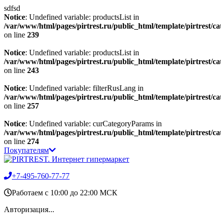
sdfsd
Notice
: Undefined variable: productsList in
/var/www/html/pages/pirtrest.ru/public_html/template/pirtrest/cat
on line
239
Notice
: Undefined variable: productsList in
/var/www/html/pages/pirtrest.ru/public_html/template/pirtrest/cat
on line
243
Notice
: Undefined variable: filterRusLang in
/var/www/html/pages/pirtrest.ru/public_html/template/pirtrest/cat
on line
257
Notice
: Undefined variable: curCategoryParams in
/var/www/html/pages/pirtrest.ru/public_html/template/pirtrest/cat
on line
274
Покупателям
+7-495-760-77-77
Работаем c 10:00 до 22:00 МСК
Авторизация...